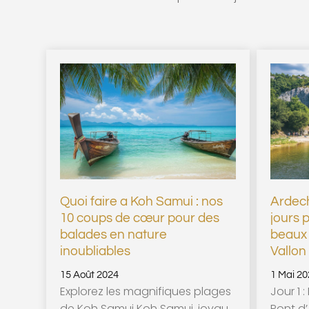
Quoi faire a Koh Samui : nos
Ardech
10 coups de cœur pour des
jours 
balades en nature
beaux 
inoubliables
Vallon
15 Août 2024
1 Mai 20
Explorez les magnifiques plages
Jour 1 
de Koh Samui Koh Samui, joyau
Pont d’