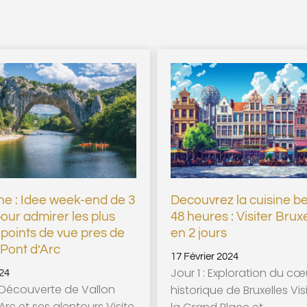
e : Idee week-end de 3
Decouvrez la cuisine b
pour admirer les plus
48 heures : Visiter Brux
points de vue pres de
en 2 jours
 Pont d’Arc
17 Février 2024
Jour 1 : Exploration du cœ
24
: Découverte de Vallon
historique de Bruxelles Vis
Arc et ses alentours Visite