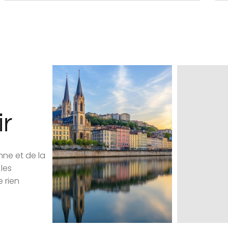
ir
nne et de la
les
 rien