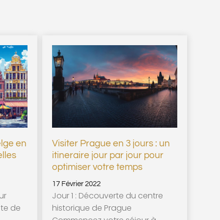
elge en
Visiter Prague en 3 jours : un
elles
itineraire jour par jour pour
optimiser votre temps
17 Février 2022
ur
Jour 1 : Découverte du centre
ite de
historique de Prague