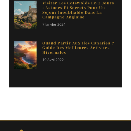
Visiter Les Cotswolds En 2 Jours
: Astuces Et Secrets Pour Un
Sejour Inoubliable Dans La
Campagne Anglaise
7 Janvier 2024
Quand Partir Aux Iles Canaries ?
Guide Des Meilleures Activites
Hivernales
19 Avril 2022